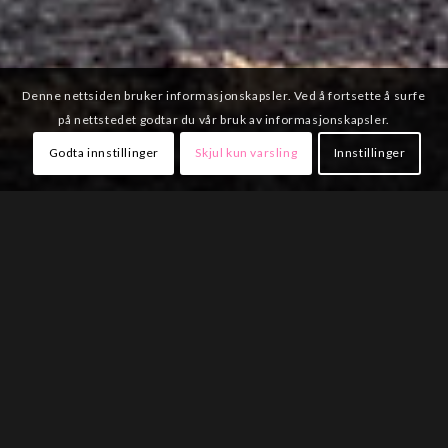
Denne nettsiden bruker informasjonskapsler. Ved å fortsette å surfe
på nettstedet godtar du vår bruk av informasjonskapsler.
Godta innstillinger
Skjul kun varsling
Innstillinger
DETTE GRAVER VI:
Rehabilitering av vei,
Vann og avløp (V/A anlegg)
Grunn og terrengarbeide