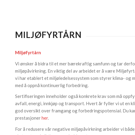
MILJØFYRTÅRN
Miljøfyrtårn
Vi ønsker å bidra til et mer bærekraftig samfunn og tar derfo
miljøpåvirkning. En viktig del av arbeidet er å være Miljøfyrt
vi har etablert et miljøledelsessystem som styrer klima- og m
med å oppnå kontinuerlig forbedring.
Sertifiseringen inneholder også konkrete krav som må oppfyl
avfall, energi, innkjøp og transport. Hvert år fyller vi ut en 
god oversikt over framgang og forbedringspotensial. Du ka
prestasjoner
her
.
For å redusere vår negative miljøpåvirkning arbeider vi både