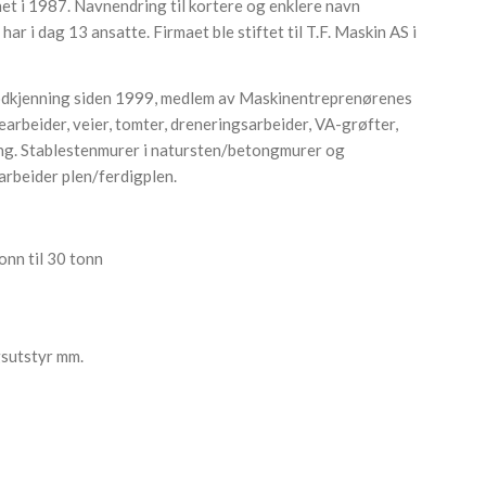
t i 1987. Navnendring til kortere og enklere navn
har i dag 13 ansatte. Firmaet ble stiftet til T.F. Maskin AS i
godkjenning siden 1999, medlem av Maskinentreprenørenes
earbeider, veier, tomter, dreneringsarbeider, VA-grøfter,
ng. Stablestenmurer i natursten/betongmurer og
arbeider plen/ferdigplen.
onn til 30 tonn
sutstyr mm.